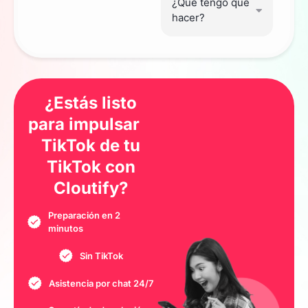
¿Qué tengo que
hacer?
¿Estás listo
para impulsar
TikTok de tu
TikTok
con
Cloutify?
Preparación en 2
minutos
Sin TikTok
Asistencia por chat 24/7