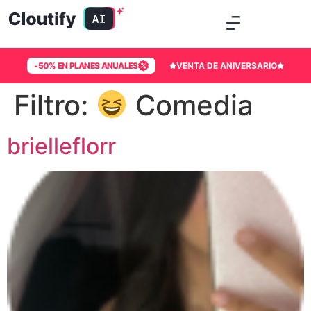
-50% EN PLANES ANUALES
VENTA DE ANIVERSARIO
Filtro:
Comedia
brielleflorr