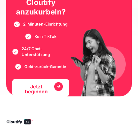
Cloutify
anzukurbeln?
2-Minuten-Einrichtung
Kein TikTok
24/7 Chat-
Unterstützung
Geld-zurück-Garantie
Jetzt
beginnen