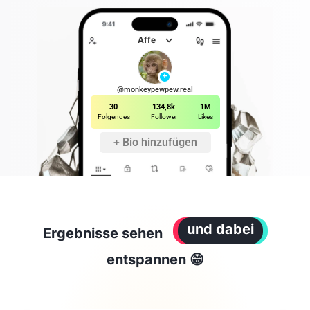
⌵
Affe
+
@monkeypewpew.real
30
134,8k
1M
Folgendes
Follower
Likes
+ Bio hinzufügen
und dabei
Ergebnisse sehen
entspannen 😁