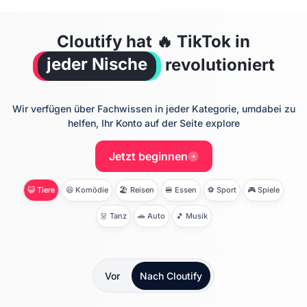
Cloutify hat 🔥
TikTok in
jeder Nische
revolutioniert
Wir verfügen über Fachwissen in jeder Kategorie, um
dabei zu
helfen, Ihr Konto auf der Seite explore
Jetzt beginnen
😺 Tiere
😆 Komödie
🏖 Reisen
🍔 Essen
⚽ Sport
🎮 Spiele
👗 Tanz
🚗 Auto
🎵 Musik
Vor
Nach
Cloutify