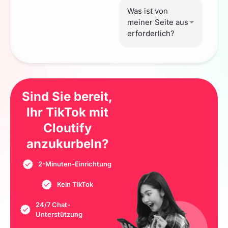
Was ist von
meiner Seite aus
erforderlich?
Sind Sie bereit,
Ihr TikTok mit
Cloutify
anzukurbeln?
2-Minuten-Einrichtung
Kein TikTok
24/7 Chat-
Unterstützung