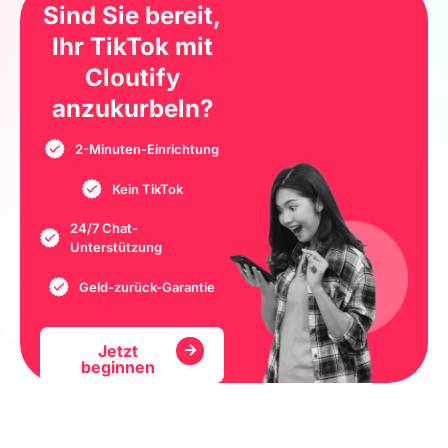
Sind Sie bereit,
Ihr TikTok mit
Cloutify
anzukurbeln?
2-Minuten-Einrichtung
Kein TikTok
24/7 Chat-
Unterstützung
Geld-zurück-Garantie
Jetzt
beginnen