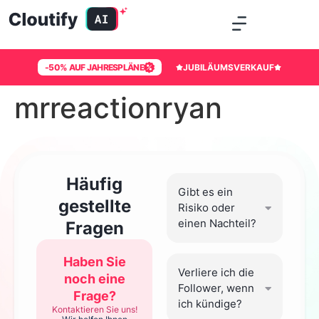
-50% AUF JAHRESPLÄNE
JUBILÄUMSVERKAUF
mrreactionryan
Häufig
Gibt es ein
gestellte
Risiko oder
einen Nachteil?
Fragen
Haben Sie
Verliere ich die
noch eine
Follower, wenn
Frage?
ich kündige?
Kontaktieren Sie uns!