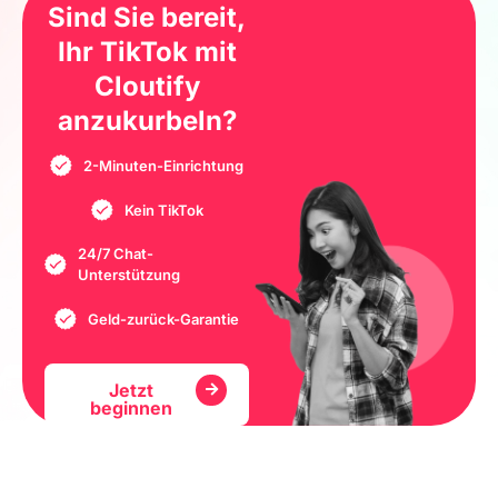
Sind Sie bereit,
Ihr TikTok mit
Cloutify
anzukurbeln?
2-Minuten-Einrichtung
Kein TikTok
24/7 Chat-
Unterstützung
Geld-zurück-Garantie
Jetzt
beginnen