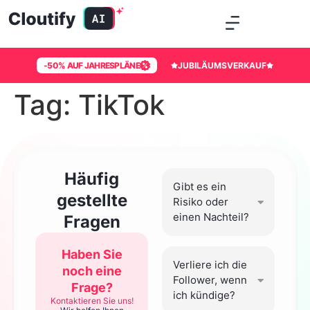
-50% AUF JAHRESPLÄNE
JUBILÄUMSVERKAUF
Tag:
TikTok
Häufig
Gibt es ein
gestellte
Risiko oder
einen Nachteil?
Fragen
Haben Sie
Verliere ich die
noch eine
Follower, wenn
Frage?
ich kündige?
Kontaktieren Sie uns!