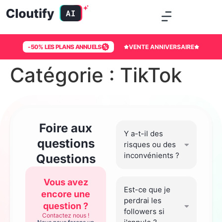
-50% LES PLANS ANNUELS
VENTE ANNIVERSAIRE
Catégorie :
TikTok
Foire aux
Y a-t-il des
questions
risques ou des
inconvénients ?
Questions
Vous avez
Est-ce que je
encore une
perdrai les
question ?
followers si
Contactez nous !