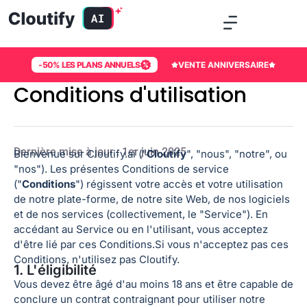
-50% LES PLANS ANNUELS
VENTE ANNIVERSAIRE
Conditions d'utilisation
Dernière mise à jour : 1er juin 2025
Bienvenue sur Cloutify.ai ("
Cloutify
", "nous", "notre", ou
"nos"). Les présentes Conditions de service
("
Conditions
") régissent votre accès et votre utilisation
de notre plate-forme, de notre site Web, de nos logiciels
et de nos services (collectivement, le "Service"). En
accédant au Service ou en l'utilisant, vous acceptez
d'être lié par ces Conditions.
Si vous n'acceptez pas ces
Conditions, n'utilisez pas Cloutify.
1. L'éligibilité
Vous devez être âgé d'au moins 18 ans et être capable de
conclure un contrat contraignant pour utiliser notre