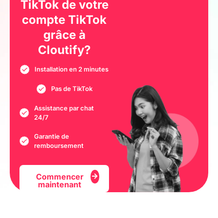
TikTok de votre
compte TikTok
grâce à
Cloutify?
Installation en 2 minutes
Pas de TikTok
Assistance par chat
24/7
Garantie de
remboursement
Commencer
maintenant