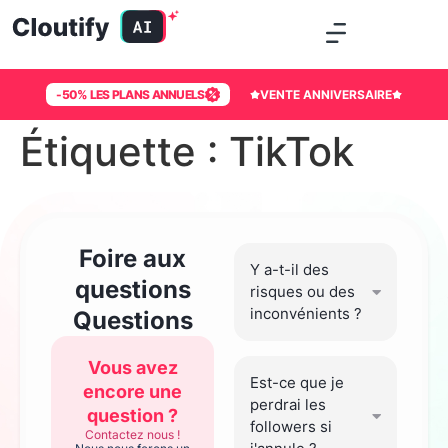
-50% LES PLANS ANNUELS
VENTE ANNIVERSAIRE
Étiquette :
TikTok
Foire aux
Y a-t-il des
questions
risques ou des
inconvénients ?
Questions
Vous avez
Est-ce que je
encore une
perdrai les
question ?
followers si
Contactez nous !