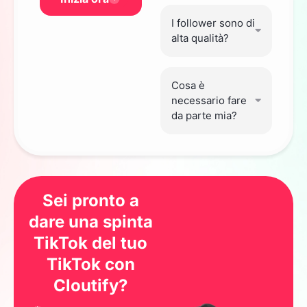
I follower sono di
alta qualità?
Cosa è
necessario fare
da parte mia?
Sei pronto a
dare una spinta
TikTok del tuo
TikTok con
Cloutify?