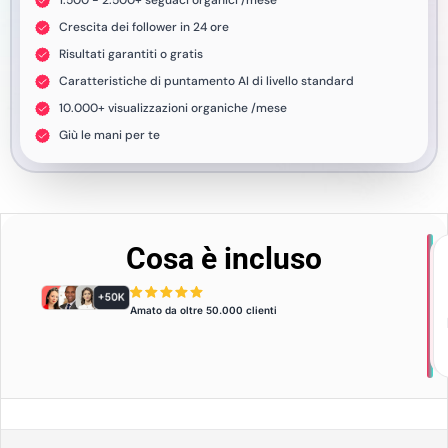
1.500 - 2.500+ seguaci organici /mese
Crescita dei follower in 24 ore
Risultati garantiti o gratis
Caratteristiche di puntamento AI di livello standard
10.000+ visualizzazioni organiche /mese
Giù le mani per te
Cosa è incluso
Amato da oltre 50.000 clienti
P