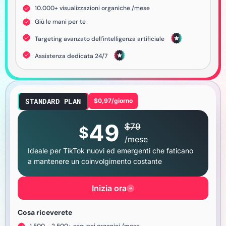
10.000+ visualizzazioni organiche /mese
Giù le mani per te
Targeting avanzato dell'intelligenza artificiale
Assistenza dedicata 24/7
STANDARD PLAN
$0,97/giorno
49
$
79
$
/mese
Ideale per TikTok nuovi ed emergenti che faticano
a mantenere un coinvolgimento costante
Inizia ora
Cosa riceverete