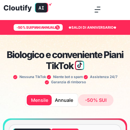
-50% SUI PIANI ANNUALI
SALDI DI ANNIVERSARIO
Biologico e conveniente
Piani
TikTok
Nessuna TikTok
Niente bot o spam
Assistenza 24/7
Garanzia di rimborso
Mensile
Annuale
-50% SUI