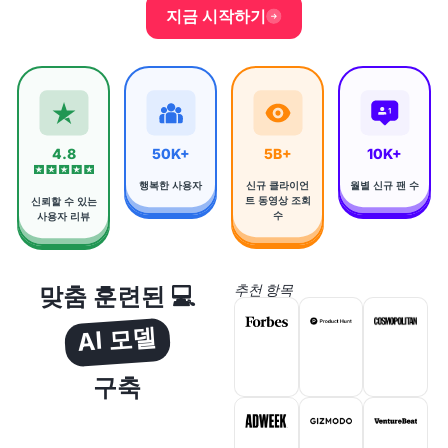
지금 시작하기
4.8
50K+
5B+
10K+
행복한 사용자
신규 클라이언
월별 신규 팬 수
트 동영상 조회
신뢰할 수 있는
수
사용자 리뷰
맞춤 훈련된 💻
추천 항목
AI 모델
구축