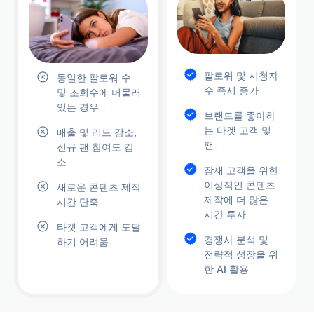
팔로워 및 시청자
동일한 팔로워 수
수 즉시 증가
및 조회수에 머물러
있는 경우
브랜드를 좋아하
는 타겟 고객 및
매출 및 리드 감소,
팬
신규 팬 참여도 감
소
잠재 고객을 위한
이상적인 콘텐츠
새로운 콘텐츠 제작
제작에 더 많은
시간 단축
시간 투자
타겟 고객에게 도달
경쟁사 분석 및
하기 어려움
전략적 성장을 위
한 AI 활용