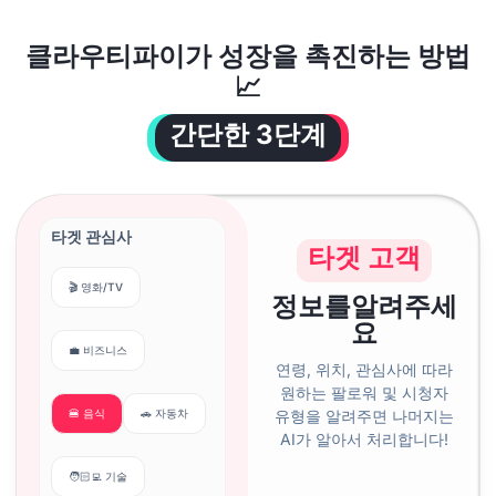
클라우티파이가 성장을 촉진하는 방법
📈
간단한 3단계
타겟 관심사
타겟 고객
🎬 영화/TV
정보를
알려주세
요
💼 비즈니스
연령, 위치, 관심사에 따라
원하는 팔로워 및 시청자
🍔 음식
🚗 자동차
유형을 알려주면 나머지는
AI가 알아서 처리합니다!
🧑🏻‍💻 기술