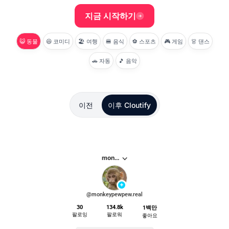
지금 시작하기
😺 동물
😆 코미디
🏖 여행
🍔 음식
⚽ 스포츠
🎮 게임
👗 댄스
🚗 자동
🎵 음악
이전
이후
Cloutify
⌵
monkey
+
@monkeypewpew.real
30
134.8k
1백만
팔로잉
팔로워
좋아요