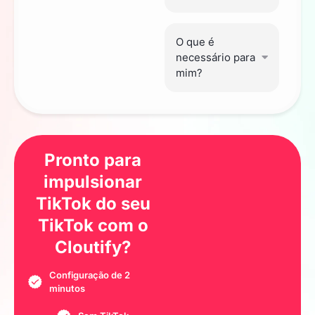
O que é
necessário para
mim?
Pronto para
impulsionar
TikTok do seu
TikTok
com o
Cloutify?
Configuração de 2
minutos