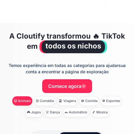
A Cloutify transformou 🔥
TikTok
todos os nichos
em
Temos experiência em todas as categorias para ajudar
sua
conta a encontrar a página de exploração
Comece agora
😺 Animais
😆 Comédia
🏖 Viagens
🍔 Comida
⚽ Esportes
🎮 Jogos
👗 Dança
🚗 Automático
🎵 Música