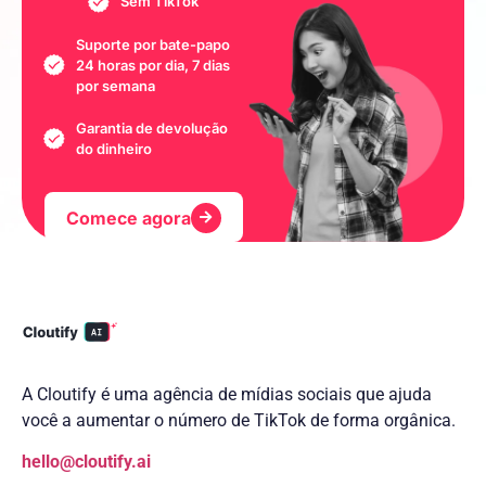
Sem TikTok
Suporte por bate-papo
24 horas por dia, 7 dias
por semana
Garantia de devolução
do dinheiro
Comece agora
A Cloutify é uma agência de mídias sociais que ajuda
você a aumentar o número de TikTok de forma orgânica.
hello@cloutify.ai