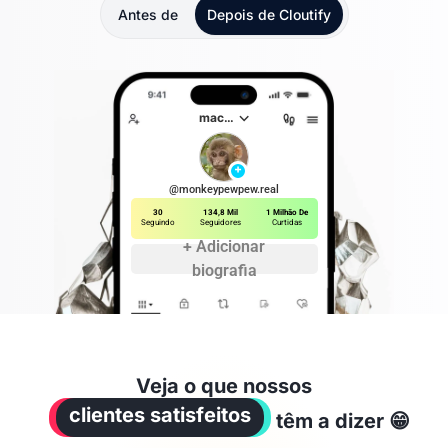
Antes de
Depois de
Cloutify
⌵
macaco
+
@monkeypewpew.real
30
134,8 Mil
1 Milhão De
Seguindo
Seguidores
Curtidas
+ Adicionar
biografia
Veja o que nossos
clientes satisfeitos
têm a dizer 😁