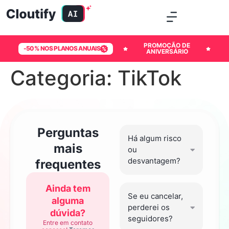
PROMOÇÃO DE
-50% NOS PLANOS ANUAIS
ANIVERSÁRIO
Categoria:
TikTok
Perguntas
Há algum risco
mais
ou
desvantagem?
frequentes
Ainda tem
Se eu cancelar,
alguma
perderei os
dúvida?
seguidores?
Entre em contato