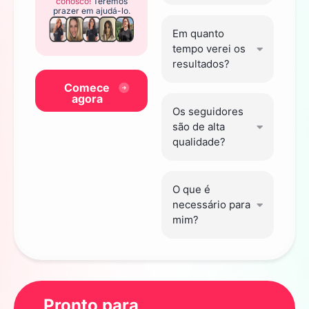
conosco!
Teremos
prazer em ajudá-lo.
Em quanto
tempo verei os
resultados?
Comece
agora
Os seguidores
são de alta
qualidade?
O que é
necessário para
mim?
Pronto para