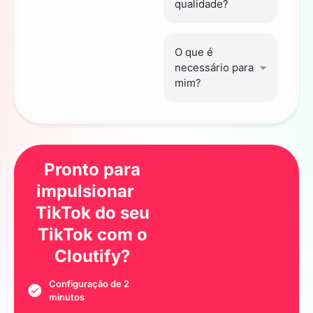
qualidade?
O que é
necessário para
mim?
Pronto para
impulsionar
TikTok do seu
TikTok
com o
Cloutify?
Configuração de 2
minutos