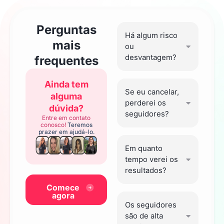
Perguntas
Há algum risco
mais
ou
desvantagem?
frequentes
Ainda tem
Se eu cancelar,
alguma
perderei os
dúvida?
seguidores?
Entre em contato
conosco!
Teremos
prazer em ajudá-lo.
Em quanto
tempo verei os
resultados?
Comece
agora
Os seguidores
são de alta