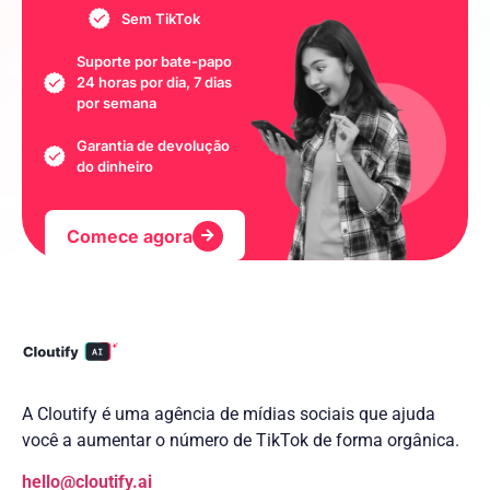
Sem TikTok
Suporte por bate-papo
24 horas por dia, 7 dias
por semana
Garantia de devolução
do dinheiro
Comece agora
A Cloutify é uma agência de mídias sociais que ajuda
você a aumentar o número de TikTok de forma orgânica.
hello@cloutify.ai